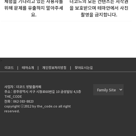
체험을 기다리고 있는 사용자를
더코드의 모든 컨텐츠는 저작권
위해 문제를 유출하지 말아주세
을 보호받으며 테마안에서 사진
요.
촬영을 금지합니다.
>
더코드
|
테마소개
|
개인정보처리방침
|
찾아오시는길
사업자 : 더코드 방탈출카페
주소 : 광주광역시 서구 시청로60번길 10 금성빌딩 4,5층
THE_CODE
전화 : 062-383-8823
copyright ⓒ2012 by the_code.co all right
reserved.