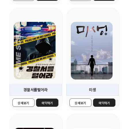
잠입
감성
★★★★★
★★★★☆
..
..
더보기 >
더보기 >
경찰서를털어라
미생
상세보기
예약하기
상세보기
예약하기
액션
추리
★★★☆☆
★★★☆☆