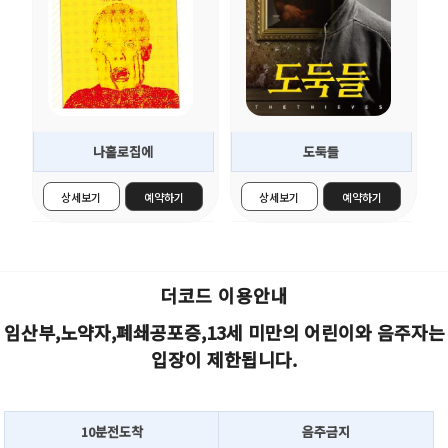
더보기 >
더보기 >
나홀로집에
도둑들
상세보기
예약하기
상세보기
예약하기
더코드 이용안내
임산부,노약자,폐쇄공포증,13세 미만의 어린이와 음주자는
입장이 제한됩니다.
10분전도착
음주금지